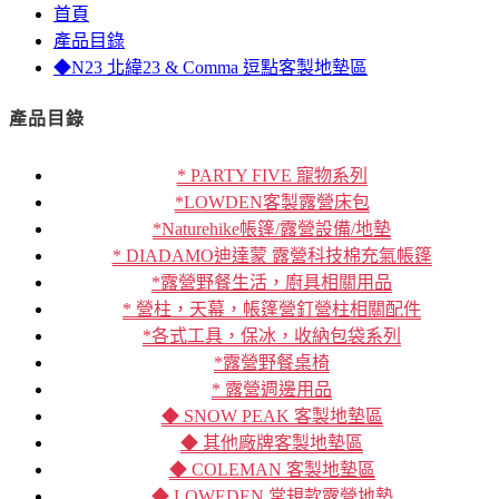
首頁
產品目錄
◆N23 北緯23 & Comma 逗點客製地墊區
產品目錄
* PARTY FIVE 寵物系列
*LOWDEN客製露營床包
*Naturehike帳篷/露營設備/地墊
* DIADAMO迪達蒙 露營科技棉充氣帳篷
*露營野餐生活，廚具相關用品
* 營柱，天幕，帳篷營釘營柱相關配件
*各式工具，保冰，收納包袋系列
*露營野餐桌椅
* 露營週邊用品
◆ SNOW PEAK 客製地墊區
◆ 其他廠牌客製地墊區
◆ COLEMAN 客製地墊區
◆ LOWEDEN 常規款露營地墊