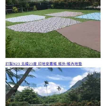
訂製N23 北緯23度 印地安鷹帳 帳外/帳內地墊