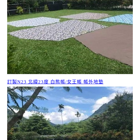
訂製N23 北緯23度 白熊帳/女王帳 帳外地墊