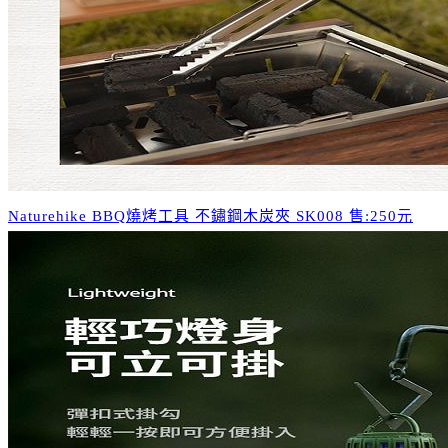
Naturehike BBQ燒烤工具 不鏽鋼木炭夾 SK008 售:250元