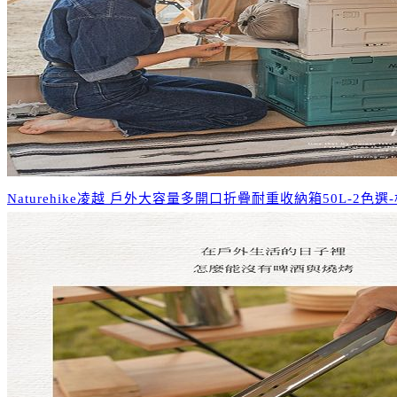
Naturehike凌越 戶外大容量多開口折疊耐重收納箱50L-2色選-松