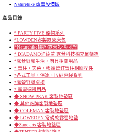
Naturehike 露營設備區
產品目錄
* PARTY FIVE 寵物系列
*LOWDEN客製露營床包
*Naturehike帳篷/露營設備/地墊
* DIADAMO迪達蒙 露營科技棉充氣帳篷
*露營野餐生活，廚具相關用品
* 營柱，天幕，帳篷營釘營柱相關配件
*各式工具，保冰，收納包袋系列
*露營野餐桌椅
* 露營週邊用品
◆ SNOW PEAK 客製地墊區
◆ 其他廠牌客製地墊區
◆ COLEMAN 客製地墊區
◆ LOWEDEN 常規款露營地墊
◆Zane arts 客製地墊區
◆TENTER客製地墊區