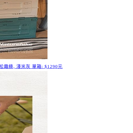
霜綠, 淺米灰 單箱: $1290元