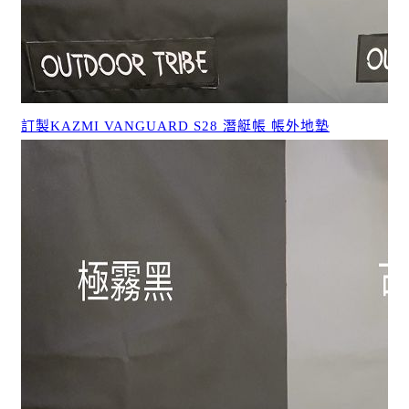
訂製KAZMI VANGUARD S28 潛艇帳 帳外地墊