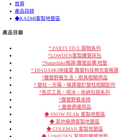
首頁
產品目錄
◆KAZMI客製地墊區
產品目錄
* PARTY FIVE 寵物系列
*LOWDEN客製露營床包
*Naturehike帳篷/露營設備/地墊
* DIADAMO迪達蒙 露營科技棉充氣帳篷
*露營野餐生活，廚具相關用品
* 營柱，天幕，帳篷營釘營柱相關配件
*各式工具，保冰，收納包袋系列
*露營野餐桌椅
* 露營週邊用品
◆ SNOW PEAK 客製地墊區
◆ 其他廠牌客製地墊區
◆ COLEMAN 客製地墊區
◆ LOWEDEN 常規款露營地墊