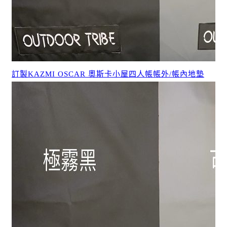
訂製KAZMI OSCAR 奧斯卡小屋四人帳帳外/帳內地墊