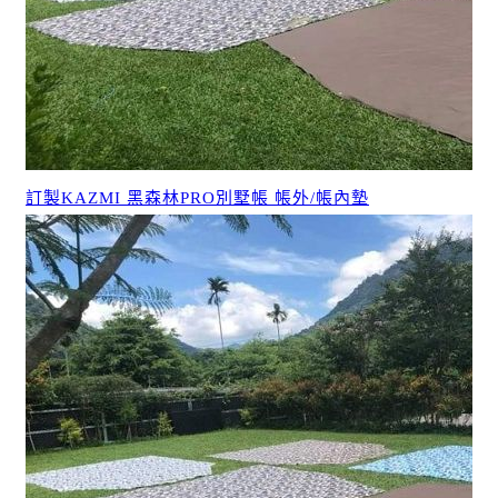
訂製KAZMI 黑森林PRO別墅帳 帳外/帳內墊