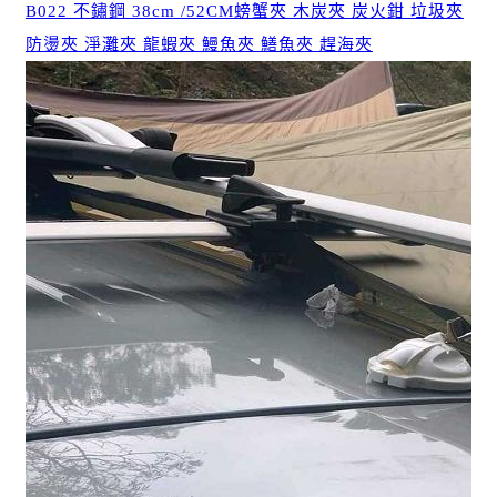
B022 不鏽鋼 38cm /52CM螃蟹夾 木炭夾 炭火鉗 垃圾夾
防燙夾 淨灘夾 龍蝦夾 鰻魚夾 鱔魚夾 趕海夾