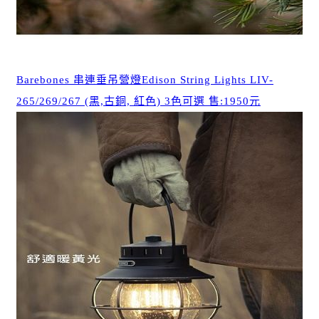
Barebones 串連垂吊營燈Edison String Lights LIV-
265/269/267 (黑,古銅, 紅色) 3色可選 售:1950元