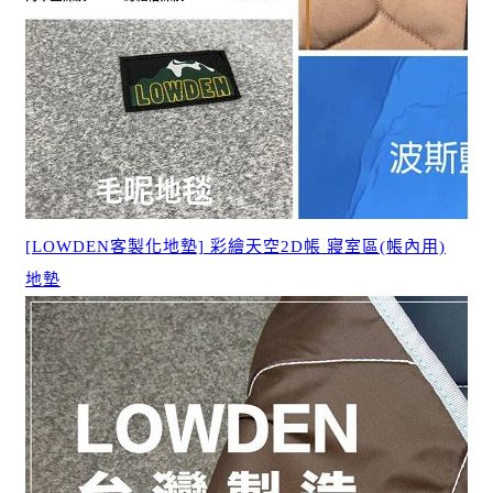
[LOWDEN客製化地墊] 彩繪天空2D帳 寢室區(帳內用)
地墊