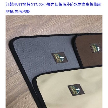
訂製NUIT努特NTG65小獨角仙帳帳外防水耐磨高頻熱壓
地墊/帳內地墊