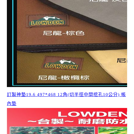
訂製神墊19.6 497*468 12角(切半徑中間挖孔10公分) 帳
內墊