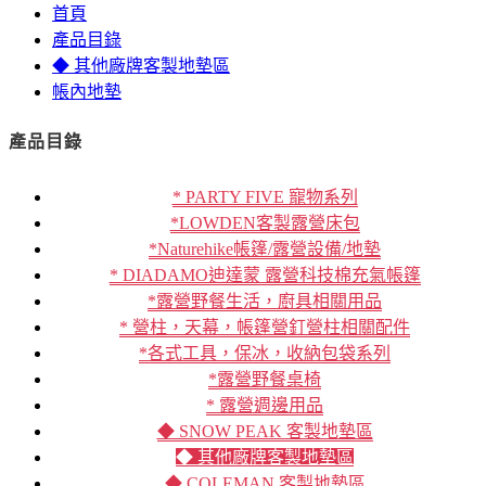
首頁
產品目錄
◆ 其他廠牌客製地墊區
帳內地墊
產品目錄
* PARTY FIVE 寵物系列
*LOWDEN客製露營床包
*Naturehike帳篷/露營設備/地墊
* DIADAMO迪達蒙 露營科技棉充氣帳篷
*露營野餐生活，廚具相關用品
* 營柱，天幕，帳篷營釘營柱相關配件
*各式工具，保冰，收納包袋系列
*露營野餐桌椅
* 露營週邊用品
◆ SNOW PEAK 客製地墊區
◆ 其他廠牌客製地墊區
◆ COLEMAN 客製地墊區