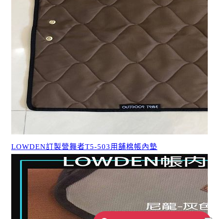
LOWDEN訂製營舞者T5-503用舖棉帳內墊