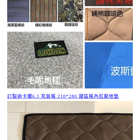
訂製迪卡儂6.3 充氣帳 210*280 寢區帳內尼龍地墊