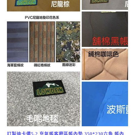
訂製迪卡儂5.2 充氣帳客廳區帳內墊 350*230六角 帳內