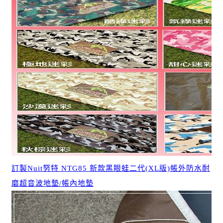
訂製Nuit努特 NTG85 新款黑眼蛙二代(XL版)帳外防水耐
磨超音波地墊/帳內地墊