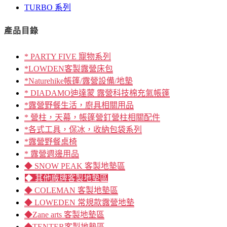
TURBO 系列
產品目錄
* PARTY FIVE 寵物系列
*LOWDEN客製露營床包
*Naturehike帳篷/露營設備/地墊
* DIADAMO迪達蒙 露營科技棉充氣帳篷
*露營野餐生活，廚具相關用品
* 營柱，天幕，帳篷營釘營柱相關配件
*各式工具，保冰，收納包袋系列
*露營野餐桌椅
* 露營週邊用品
◆ SNOW PEAK 客製地墊區
◆ 其他廠牌客製地墊區
◆ COLEMAN 客製地墊區
◆ LOWEDEN 常規款露營地墊
◆Zane arts 客製地墊區
◆TENTER客製地墊區