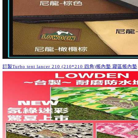
訂製Turbo tent lancer 210 (210*210 四角)帳內墊 寢區帳內墊