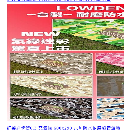
訂製迪卡儂6.3 充氣帳 600x290 六角防水耐磨超音波地