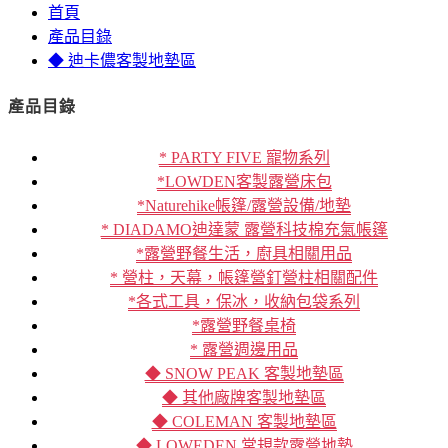
首頁
產品目錄
◆ 迪卡儂客製地墊區
產品目錄
* PARTY FIVE 寵物系列
*LOWDEN客製露營床包
*Naturehike帳篷/露營設備/地墊
* DIADAMO迪達蒙 露營科技棉充氣帳篷
*露營野餐生活，廚具相關用品
* 營柱，天幕，帳篷營釘營柱相關配件
*各式工具，保冰，收納包袋系列
*露營野餐桌椅
* 露營週邊用品
◆ SNOW PEAK 客製地墊區
◆ 其他廠牌客製地墊區
◆ COLEMAN 客製地墊區
◆ LOWEDEN 常規款露營地墊