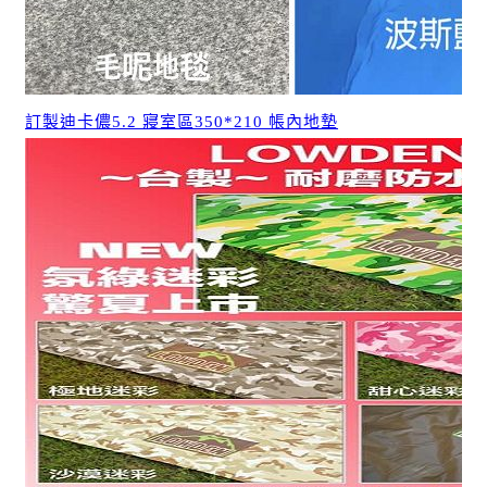
訂製迪卡儂5.2 寢室區350*210 帳內地墊