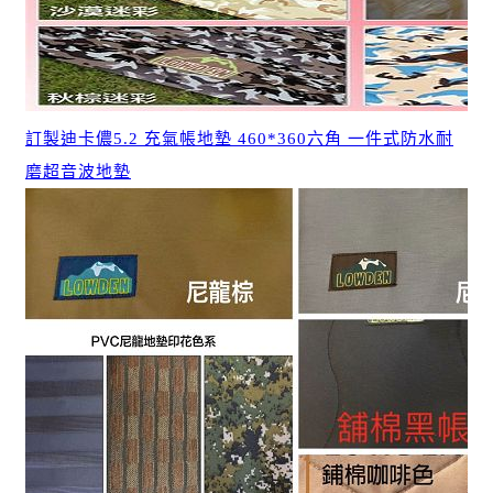
訂製迪卡儂5.2 充氣帳地墊 460*360六角 一件式防水耐
磨超音波地墊