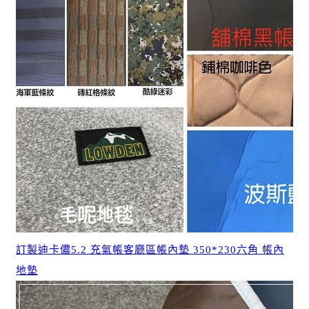
訂製迪卡儂5.2 充氣帳客廳區帳內墊 350*230六角 帳內
地墊