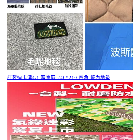
訂製迪卡儂4.1 寢室區 240*210 四角 帳內地墊