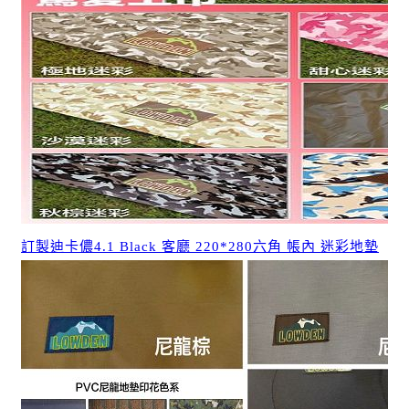
訂製迪卡儂4.1 Black 客廳 220*280六角 帳內 迷彩地墊