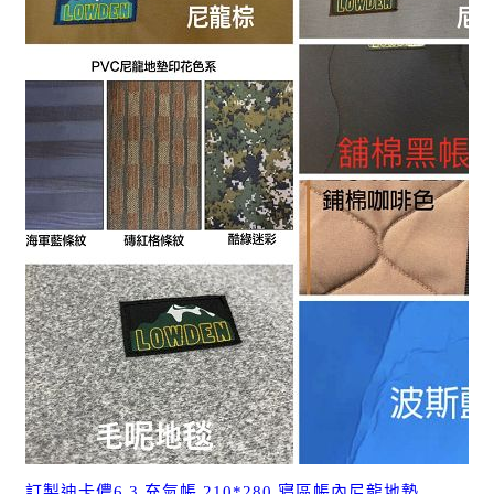
訂製迪卡儂6.3 充氣帳 210*280 寢區帳內尼龍地墊