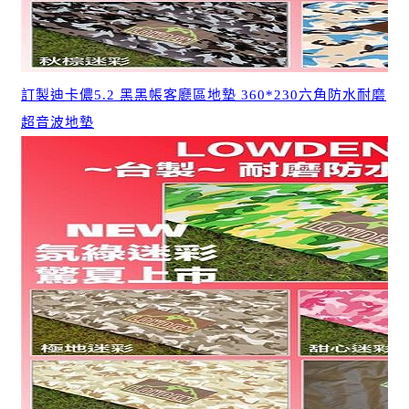
訂製迪卡儂5.2 黑黑帳客廳區地墊 360*230六角防水耐磨
超音波地墊