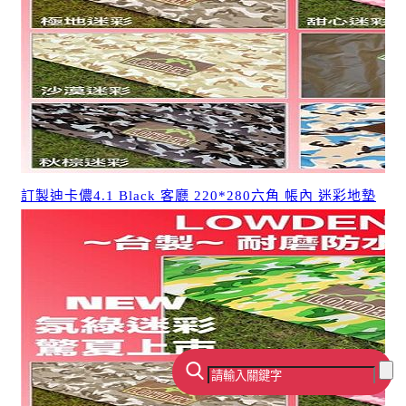
訂製迪卡儂4.1 Black 客廳 220*280六角 帳內 迷彩地墊