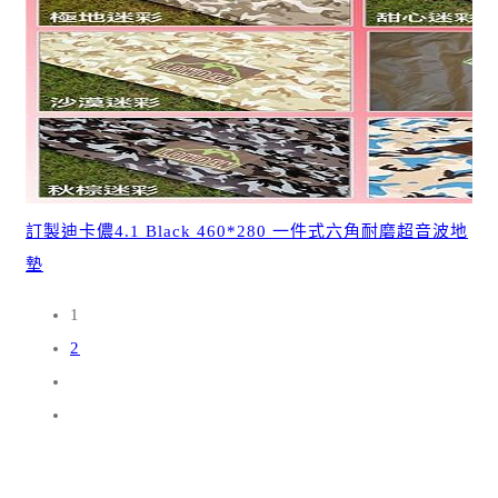
訂製迪卡儂4.1 Black 460*280 一件式六角耐磨超音波地
墊
1
2