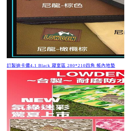
訂製迪卡儂4.1 Black 寢室區 280*210四角 帳內地墊