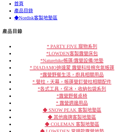
首頁
產品目錄
◆Nordisk客製地墊區
產品目錄
* PARTY FIVE 寵物系列
*LOWDEN客製露營床包
*Naturehike帳篷/露營設備/地墊
* DIADAMO迪達蒙 露營科技棉充氣帳篷
*露營野餐生活，廚具相關用品
* 營柱，天幕，帳篷營釘營柱相關配件
*各式工具，保冰，收納包袋系列
*露營野餐桌椅
* 露營週邊用品
◆ SNOW PEAK 客製地墊區
◆ 其他廠牌客製地墊區
◆ COLEMAN 客製地墊區
◆ LOWEDEN 常規款露營地墊