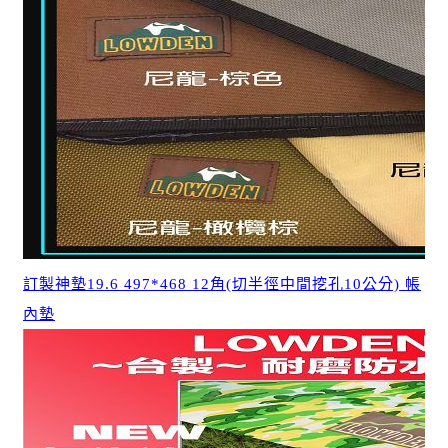
訂製神墊19.6 497*468 12角(切半徑中間挖孔10公分) 帳
內墊