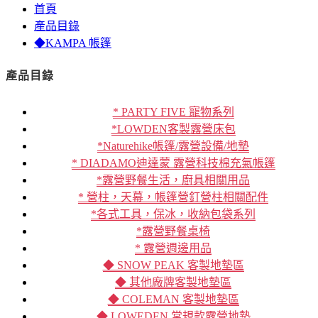
首頁
產品目錄
◆KAMPA 帳篷
產品目錄
* PARTY FIVE 寵物系列
*LOWDEN客製露營床包
*Naturehike帳篷/露營設備/地墊
* DIADAMO迪達蒙 露營科技棉充氣帳篷
*露營野餐生活，廚具相關用品
* 營柱，天幕，帳篷營釘營柱相關配件
*各式工具，保冰，收納包袋系列
*露營野餐桌椅
* 露營週邊用品
◆ SNOW PEAK 客製地墊區
◆ 其他廠牌客製地墊區
◆ COLEMAN 客製地墊區
◆ LOWEDEN 常規款露營地墊