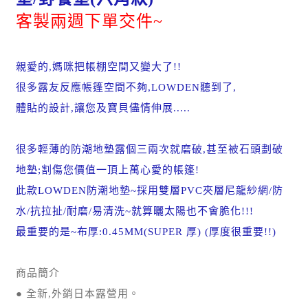
客製兩週下單交件~
親愛的,媽咪把帳棚空間又變大了!!
很多露友反應帳篷空間不夠,LOWDEN聽到了,
體貼的設計,讓您及寶貝儘情伸展.....
很多輕薄的防潮地墊露個三兩次就磨破,甚至被石頭劃破
地墊;割傷您價值一頂上萬心愛的帳篷!
此款LOWDEN防潮地墊~採用雙層PVC夾層尼龍紗網/防
水/抗拉扯/耐磨/易清洗~就算曬太陽也不會脆化!!!
最重要的是~布厚:0.45MM(SUPER 厚) (厚度很重要!!)
商品簡介
● 全新,外銷日本露營用。