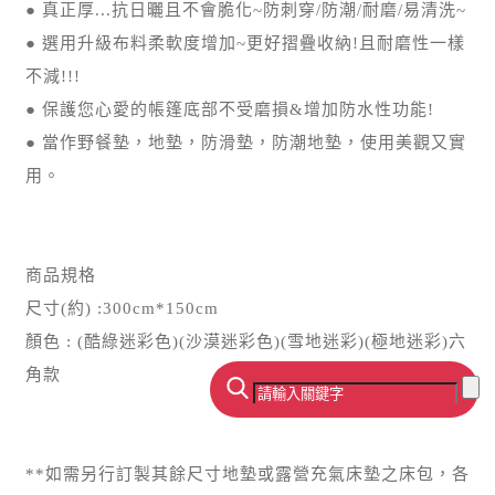
● 真正厚...抗日曬且不會脆化~防刺穿/防潮/耐磨/易清洗~
● 選用升級布料柔軟度增加~更好摺疊收納!且耐磨性一樣
不減!!!
● 保護您心愛的帳篷底部不受磨損&增加防水性功能!
● 當作野餐墊，地墊，防滑墊，防潮地墊，使用美觀又實
用。
商品規格
尺寸(約) :300cm*150cm
顏色 : (酷綠迷彩色)(沙漠迷彩色)(雪地迷彩)(極地迷彩)六
角款
**如需另行訂製其餘尺寸地墊或露營充氣床墊之床包，各